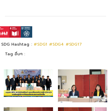
SDG Hashtag :
#SDG1
#SDG4
#SDG17
Tag อื่นๆ :