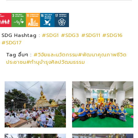
SDG Hashtag :
#SDG1
#SDG3
#SDG11
#SDG16
#SDG17
Tag อื่นๆ :
#วิจัยและนวัตกรรม#พัฒนาคุณภาพชีวิต
ประชาชน#ทำนุบำรุงศิลปวัฒนธรรม