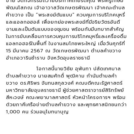
ข่าย จัดกิจกรรมถวายประกาศเกียรติคุณ พระครูเกษม
พัฒนโสภณ เจ้าอาวาสวัดเกษตรพัฒนา เจ้าคณะตำบล
คำขวาง เป็น “พระสงฆ์ต้นแบบ” ควบคุมการบริโภคบุหรี่
และแอลกอฮอล์ เพื่อยกย่องพระสงฆ์ที่มีจริยวัตรอันดี
งามและเป็นต้นแบบของชุมชน พร้อมกับมีบทบาทสำคัญ
ในการขับเคลื่อนการควบคุมการบริโภคบุหรี่และเครื่องดื่ม
แอลกอฮอร์ในพื้นที่ ในงานสมโภชพระใหญ่ เมื่อวันศุกร์ที่
15 มีนาคม 2567 ณ วัดเกษตรพัฒนา ตำบลคำขวาง
อำเภอวารินชำราบ จังหวัดอุบลราชธานี
โอกาสนี้นายวิชัย อุพันทา ปลัดเทศบาล
ตำบลคำขวาง นายสมศักดิ์ พุฒิคาม กำนันตำบลคำ
ขวาง ดร.ศิริพร จันทนสกุลวงศ์ คณบดีคณะรัฐศาสตร์
มหาวิทยาลัยอุบลราชธานี ผู้ช่วยศาสตราจารย์สิริทรัพย์
สีหะวงษ์ คณะพยาบาลศาสตร์ หัวหน้าโครงการฯ พร้อม
ด้วยภาคีเครือข่ายตำบลคำขวาง และพุทธศาสนิกชนกว่า
1,000 คน ร่วมอนุโมทนาบุญ