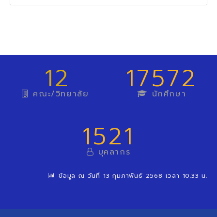
12
17572
คณะ/วิทยาลัย
นักศึกษา
1521
บุคลากร
ข้อมูล ณ วันที่ 13 กุมภาพันธ์ 2568 เวลา 10.33 น.