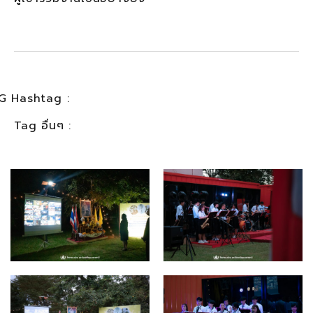
G Hashtag :
Tag อื่นๆ :