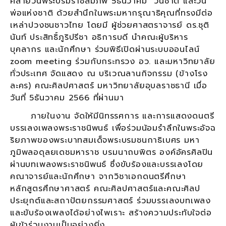
คล้ายวันพระบรมราชสมภพ 5ธันวาคม วันชาติ และวัน
พ่อแห่งชาติ ด้วยสำนึกในพระมหากรุณาธิคุณที่ทรงมีต่อ
เหล่าปวงชนชาวไทย โดยมี ผู้ช่วยศาสตราจารย์ ดร.ชุติ
นันท์ ประสิทธิ์ภูริปรีชา อธิการบดี นำคณะผู้บริหาร
บุคลากร และนักศึกษา ร่วมพิธีเปิดผ่านระบบออนไลน์
zoom meeting ร่วมกับกระทรวง อว. และมหาวิทยาลัย
ทั่วประเทศ จัดแสดง ณ บริเวณลานกิจกรรม (ข้างโรง
ละคร) คณะศิลปศาสตร์ มหาวิทยาลัยอุบลราชธานี เมื่อ
วันที่ 5ธันวาคม 2566 ที่ผ่านมา
ภายในงาน จัดให้มีนิทรรศการ และการแสดงดนตรี
บรรเลงเพลงพระราชนิพนธ์ เพื่อร่วมน้อมรำลึกในพระอัจฉ
ริยภาพของพระบาทสมเด็จพระบรมชนกาธิเบศร มหา
ภูมิพลอดุลยเดชมหาราช บรมนาถบพิตร องค์อัครศิลปิน
ผ่านบทเพลงพระราชนิพนธ์ ซึ่งขับร้องและบรรเลงโดย
คณาจารย์และนักศึกษา จากวิชาเอกดนตรีศึกษา
หลักสูตรศึกษาศาสตร์ คณะศิลปศาสตร์และคณะศิลป
ประยุกต์และสถาปัตยกรรมศาสตร์ ร่วมบรรเลงบทเพลง
และขับร้องเพลงได้อย่างไพเราะ สร้างความประทับใจต่อ
ผู้เข้าร่วมงานเป็นอย่างยิ่ง