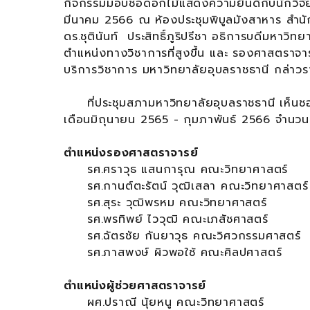
กิจกรรมมอบช่อดอกไม้แสดงความยินดีกับนักวิจัย จ
มีนาคม 2566 ณ ห้องประชุมพิบูลมังสาหาร สำนัก
ดร.ชุตินันท์ ประสิทธิ์ภูริปรีชา อธิการบดีมหาวิทย
ตำแหน่งทางวิชาการที่สูงขึ้น และ รองศาสตราจาร
บริการวิชาการ มหาวิทยาลัยอุบลราชธานี กล่าวร
ที่ประชุมสภามหาวิทยาลัยอุบลราชธานี เห็นชอบแ
เดือนมิถุนายน 2565 - กุมภาพันธ์ 2566 จำนวน 
ตำแหน่งรองศาสตราจารย์
รศ.ศราวุธ แสนการุณ คณะวิทยาศาสตร์
รศ.กานต์ตะรัตน์ วุฒิเสลา คณะวิทยาศาสตร์
รศ.สุระ วุฒิพรหม คณะวิทยาศาสตร์
รศ.พรทิพย์ ไววุฒิ คณะเภสัชศาสตร์
รศ.ฉัตรชัย กันยาวุธ คณะวิศวกรรมศาสตร์
รศ.ภาสพงษ์ ผิวพอใช้ คณะศิลปศาสตร์
ตำแหน่งผู้ช่วยศาสตราจารย์
ผศ.ปราณี นุ้ยหนู คณะวิทยาศาสตร์