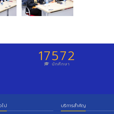
17572
นักศึกษา
่วไป
บริการสำคัญ