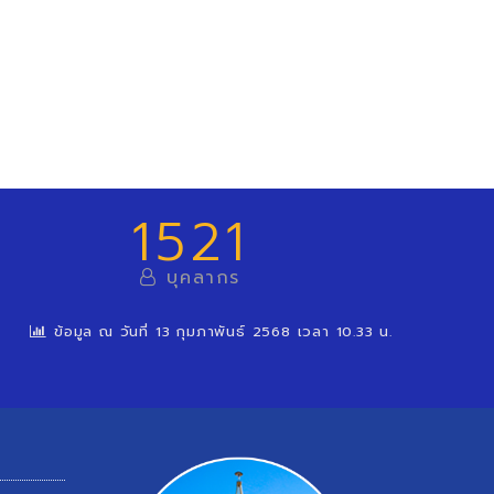
1521
บุคลากร
ข้อมูล ณ วันที่ 13 กุมภาพันธ์ 2568 เวลา 10.33 น.