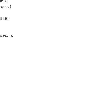
ที่ 8
าจารย์
บ
รมและ
ระหว่าง