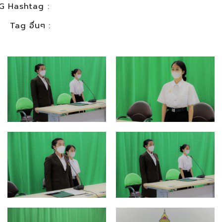
G Hashtag :
Tag อื่นๆ :