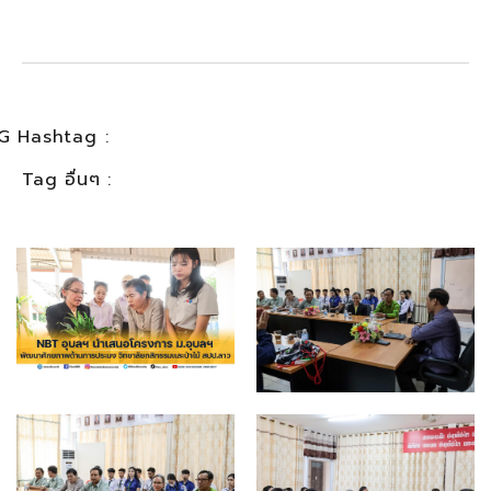
G Hashtag :
Tag อื่นๆ :