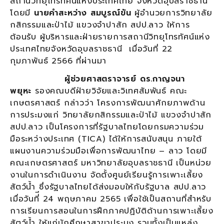
สถานีวิทยุโทรทัศน์แห่งประเทศไทย จังหวัดอุบลราชธานี
โดยมี
นายคำสะหว่าง สมบูรณ์ขัน
ผู้อำนวยการวิทยาลัย
กสิกรรมและป่าไม้ แขวงจำปาสัก สปป.ลาว ให้การ
ต้อนรับ ผู้บริหารและฝ่ายรายการสถานีวิทยุโทรทัศน์แห่ง
ประเทศไทยจังหวัดอุบลราชธานี เมื่อวันที่ 22
กุมภาพันธ์ 2566 ที่ผ่านมา
ผู้ช่วยศาสตราจารย์ ดร.กาญจนา
พยุหะ
รองคณบดีฝ่ายวิจัยและวิเทศสัมพันธ์ คณะ
เกษตรศาสตร์ กล่าวว่า โครงการพัฒนาศักยภาพด้าน
การประมงแก่ วิทยาลัยกสิกรรมและป่าไม้ แขวงจำปาสัก
สปป.ลาว เป็นโครงการที่รัฐบาลไทยโดยกรมความร่วม
มือระหว่างประเทศ (TICA) ได้ให้การสนับสนุน ภายใต้
แผนงานความร่วมมือเพื่อการพัฒนาไทย – ลาว โดยมี
คณะเกษตรศาสตร์ มหาวิทยาลัยอุบลราชธานี เป็นหน่วย
งานในการดำเนินงาน จัดตั้งศูนย์เรียนรู้การเพาะเลี้ยง
สัตว์น้ำ ซึ่งรัฐบาลไทยได้ส่งมอบให้กับรัฐบาล สปป.ลาว
เมื่อวันที่ี 24 พฤษภาคม 2565 เพื่อใช้เป็นสถานที่สำหรับ
การเรียนการสอนในการฝึกภาคปฏิบัติด้านการเพาะเลี้ยง
สัตว์น้ำ ให้แก่นักศึกษาสาขาประมง รวมทั้งเป็นแหล่ง