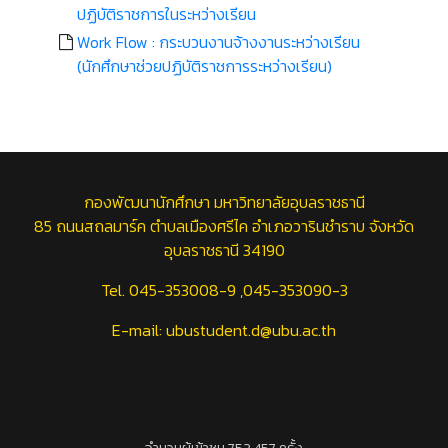
ปฏิบัติราชการในระหว่างเรียน
Work Flow : กระบวนงานจ้างงานระหว่างเรียน
(นักศึกษาช่วยปฏิบัติราชการระหว่างเรียน)
กองพัฒนานักศึกษา มหาวิทยาลัยอุบลราชธานี
85 ถนนสถลมาร์ค ตำบลเมืองศรีไค อำเภอวารินชำราบ จังหวัด
อุบลราชธานี 34190
Tel. 045-353008-9 ,045-353090-3
E-mail: ubustudent.d@ubu.ac.th