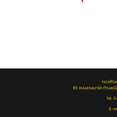
กองพัฒนา
85 ถนนสถลมาร์ค ตำบลเมือ
Tel. 
E-ma