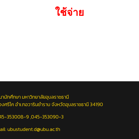
ใช้จ่าย
นักศึกษา มหาวิทยาลัยอุบลราชธานี
งศรีไค อำเภอวารินชำราบ จังหวัดอุบลราชธานี 34190
045-353008-9 ,045-353090-3
il: ubustudent.d@ubu.ac.th