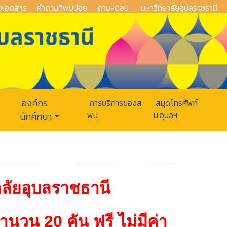
งเอกสาร
คำถามที่พบบ่อย
ถาม-ตอบ
มหาวิทยาลัยอุบลราชธานี
องค์กร
การบริการของส
สมุดโทรศัพท์
พน.
ม.อุบลฯ
นักศึกษา
าลัยอุบลราชธานี
ำนวน 20 คัน ฟรี ไม่มีค่า