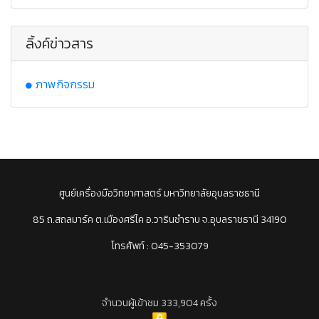
ลิ้งค์ข่าวสาร
ภาพกิจกรรม
ศูนย์เครื่องมือวิทยาศาสตร์ มหาวิทยาลัยอุบลราชธานี
85 ถ.สถลมาร์ค ต.เมืองศรีไค อ.วารินชำราบ จ.อุบลราชธานี 34190
โทรศัพท์ : 045-353079
จำนวนผู้เข้าชม 333,904 ครั้ง