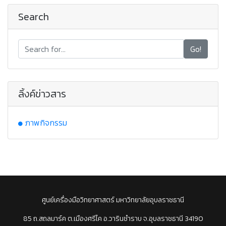
Search
Go!
ลิ้งค์ข่าวสาร
ภาพกิจกรรม
ศูนย์เครื่องมือวิทยาศาสตร์ มหาวิทยาลัยอุบลราชธานี
85 ถ.สถลมาร์ค ต.เมืองศรีไค อ.วารินชำราบ จ.อุบลราชธานี 34190