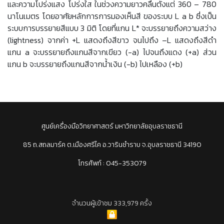
และความโปร่งแสง โปร่งใส ในช่วงความยาวคลื่นตั้งแต่ 360 – 780
นาโนเมตร โดยอาศัยหลักการการมองเห็นสี ของระบบ L a b ซึ่งเป็น
ระบบการบรรยายสีแบบ 3 มิติ โดยที่แกน L* จะบรรยายถึงความสว่าง
(lightness) จากค่า +L แสดงถึงสีขาว จนไปถึง –L แสดงถึงสีดำ
แกน a จะบรรยายถึงแกนสีจากเขียว (-a) ไปจนถึงแดง (+a) ส่วน
แกน b จะบรรยายถึงแกนสีจากน้ำเงิน (-b) ไปเหลือง (+b)
ศูนย์เครื่องมือวิทยาศาสตร์ มหาวิทยาลัยอุบลราชธานี
85 ถ.สถลมาร์ค ต.เมืองศรีไค อ.วารินชำราบ จ.อุบลราชธานี 34190
โทรศัพท์ : 045-353079
จำนวนผู้เข้าชม 333,979 ครั้ง