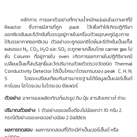
หลักการ การเผาตัวอย่างที่ทราบน้ำหนักแน่นอนในเตาเผาที่มี
Reactor ซึ่งภายมีสารที่ถูก pack ไว้เพื่อทำให้เกิดปฏิกิริยา
ออกซิเดชันและรีดักชันที่บรรจุอยู่ภายในเครื่องด้วยอุณหภูมิสูงภาย
ใต้บรรยากาศออกซิเจน ตัวอย่างจะถูกออกซิไดซ์และรีดักชั่นเป็นแก๊ส
ผสมของ N
, CO
, H
O และ SO
จะถูกพาเคลื่อนโดย carrier gas ไป
2
2
2
2
ยัง Column ที่อยู่ภายใน oven เกิดการแยกภายในปฏิกิริยาเคมี
เปลี่ยนเป็นแก๊สบริสุทธิ์และวัดปริมาณด้วยตัวตรวจวัดชนิด Thermal
Conductivity Detector ได้เป็นโครมาโตรแกรมของ peak C, H, N,
S โดยจะเปรียบเทียบกับสารมาตรฐานได้ข้อมูลเป็นเปอร์เซ็นต์
คาร์บอน ไฮโดรเจน ไนโตรเจน ซัลเฟอร์
ตัวอย่าง
: อาหารและผลิตภัณฑ์แปรรูป ดิน ปุ๋ย สารสังเคราะห์ ถ่าน
ปริมาณตัวอย่าง
1. ตัวอย่างของแข็งต้องไม่น้อยกว่า 10 กรัม 2.
กรณีตัอย่างของเหลวอย่างน้อย 2 มิลลิลิตร
ผลการทดสอบ
: ผลการทดสอบที่ได้จะมีค่าเป็นเปอร์เซ็นต์ หรือ