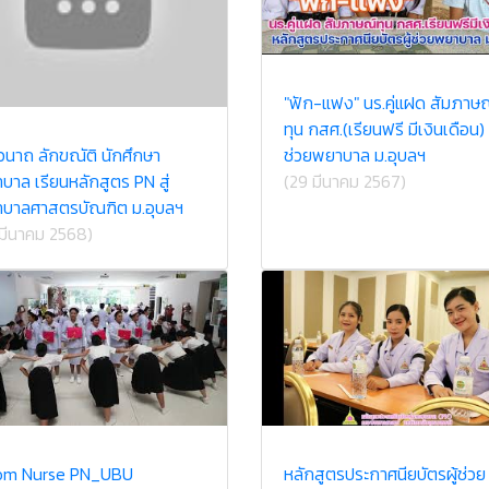
"ฟัก-แฟง" นร.คู่แฝด สัมภาษ
ทุน กสศ.(เรียนฟรี มีเงินเดือน) ผ
ศิวนาถ ลักขณัติ นักศึกษา
ช่วยพยาบาล ม.อุบลฯ
บาล เรียนหลักสูตร PN สู่
(29 มีนาคม 2567)
บาลศาสตรบัณฑิต ม.อุบลฯ
 มีนาคม 2568)
om Nurse PN_UBU
หลักสูตรประกาศนียบัตรผู้ช่วย