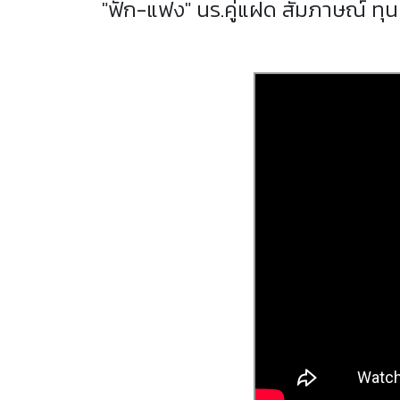
"ฟัก-แฟง" นร.คู่แฝด สัมภาษณ์ ทุน ก