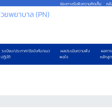
ช่องทางรับฟังความคิดเห็น
คลั
ช่วยพยาบาล (PN)
ระเบียบ/ประกาศ/ข้อบังคับ/แนว
ผลประเมินความพึง
ผลการ
ปฏิบัติ
พอใจ
หลักสู