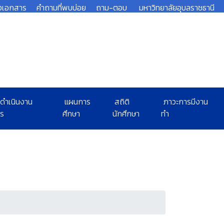
งเอกสาร
คำถามที่พบบ่อย
ถาม-ตอบ
มหาวิทยาลัยอุบลราชธานี
ดำเนินงาน
แผนการ
สถิติ
ภาวะการมีงาน
ตร
ศึกษา
นักศึกษา
ทำ