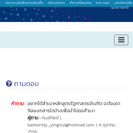
ช่องทางรับฟังความคิดเห็น
คลังเอกสาร
คำถามที่พบบ่อย
ถาม-ตอบ
มหาวิทยาลัย
อุบลราชธานี
ถามตอบ
คำถาม :
อยากได้สำเนาหลักสูตรรัฐศาสตรบัณฑิต จะต้องเต
รียมเอกสารใดบ้างเพื่อนำไปขอสำเนา
ผู้ถาม :
กมลทิพย์ (
kamontip_yingnui@hotmail.com ) 4 ตุลาคม
2556