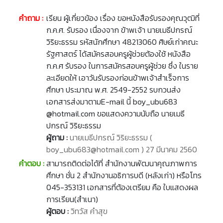
คำถาม :
เรียน ผู้เกี่ยวข้อง เรื่อง ขอหนังสือรับรองคุณวุฒิที่
ก.ค.ศ. รับรอง เนื่องจาก ข้าพเจ้า นายเมธีปกรณ์
วิริยะธรรม รหัสนักศึกษา 48213060 ศิษย์เก่าคณะ
รัฐศาสตร์ ได้สมัครสอบครูผู้ช่วยต้องใช้ หนังสือ
ก.ค.ศ รับรอง ในการสมัครสอบครูผู้ช่วย ซึ่ง ในราย
ละเอียดให้ เอาวันรับรองก่อนข้าพเจ้าสำเร็จการ
ศึกษา ประมาณ พ.ศ. 2549-2552 รบกวนส่ง
เอกสารส่งมาตามE-mail นี้ boy_ubu683
@hotmail.com ขอแสดงความนับถือ นายเมธี
ปกรณ์ วิริยะธรรม
ผู้ถาม :
นายเมธีปกรณ์ วิริยะธรรม (
boy_ubu683@hotmail.com ) 27 มีนาคม 2560
คำตอบ :
สามารถติดต่อได้ที่ สำนักงานพัฒนาคุณภาพการ
ศึกษา ชั่น 2 สำนักงานอธิการบดี (หลังเก่า) หรือโทร
045-353131 เอกสารที่ต้องเตรียม คือ ใบแสดงผล
การเรียน(สำเนา)
ผู้ตอบ :
วิทวัส คำสุข