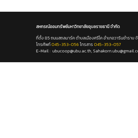
สหกรณ์ออมทรัพย์มหาวิทยาลัยอุบลราชธานี
จำกัด
ที่ตั้ง 85 ถนนสถลมาร์ค ตำบลเมืองศรีไค อำเภอวารินชำราบ 
โทรศัพท์
045-353-056
โทรสาร
045-353-057
E-Mail : ubucoop@ubu.ac.th, Sahakorn.ubu@gmail.