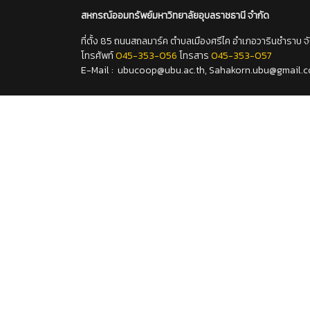
สหกรณ์ออมทรัพย์มหาวิทยาลัยอุบลราชธานี
จำกัด
ที่ตั้ง 85 ถนนสถลมาร์ค ตำบลเมืองศรีไค อำเภอวารินชำราบ 
โทรศัพท์
045-353-056
โทรสาร
045-353-057
E-Mail : ubucoop@ubu.ac.th, Sahakorn.ubu@gmail.