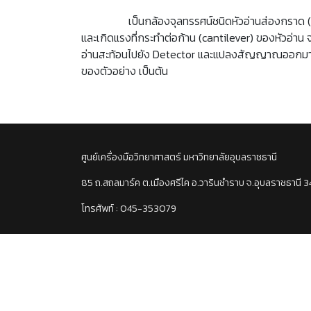
เป็นกล้องจุลทรรศน์ชนิดหัวอ่านส่องกราด (Scanni
และเกิดแรงที่กระทำต่อก้าน (cantilever) ของหัวอ่าน
อ่านสะท้อนไปยัง Detector และแปลงสัญญาณออกมาเป็
ของตัวอย่าง เป็นต้น
ศูนย์เครื่องมือวิทยาศาสตร์ มหาวิทยาลัยอุบลราชธานี
85 ถ.สถลมาร์ค ต.เมืองศรีไค อ.วารินชำราบ จ.อุบลราชธานี 
โทรศัพท์ : 045-353079