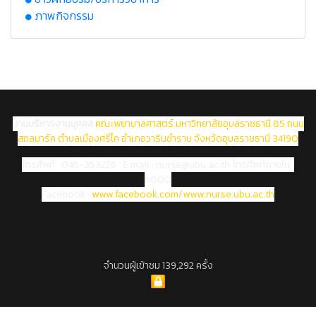
ภาพกิจกรรม
งานบริหารงานบุคคล
คณะพยาบาลศาสตร์ มหาวิทยาลัยอุบลราชธานี 85 ถนน
สถลมาร์ค ตำบลเมืองศรีไค อำเภอวารินชำราบ จังหวัดอุบลราชธานี 34190
โทรศัพท์ : 045-353226 E mail : nurse@ubu.ac.th
โทรศัพท์ภายใน :
6000
Facebook :
www.facebook.com/www.nurse.ubu.ac.th
จำนวนผู้เข้าชม 139,292 ครั้ง