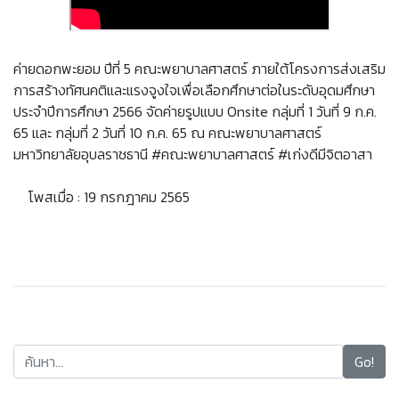
ค่ายดอกพะยอม ปีที่ 5 คณะพยาบาลศาสตร์ ภายใต้โครงการส่งเสริม
การสร้างทัศนคติและแรงจูงใจเพื่อเลือกศึกษาต่อในระดับอุดมศึกษา
ประจำปีการศึกษา 2566 จัดค่ายรูปแบบ Onsite กลุ่มที่ 1 วันที่ 9 ก.ค.
65 และ กลุ่มที่ 2 วันที่ 10 ก.ค. 65 ณ คณะพยาบาลศาสตร์
มหาวิทยาลัยอุบลราชธานี #คณะพยาบาลศาสตร์ #เก่งดีมีจิตอาสา
โพสเมื่อ : 19 กรกฎาคม 2565
Go!