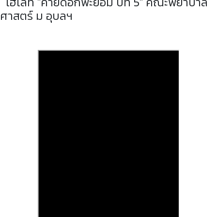
ไฮไลท์ "ค่ายดอกพะยอม ปีที่ 5" คณะพยาบาล
ศาสตร์ ม อุบลฯ