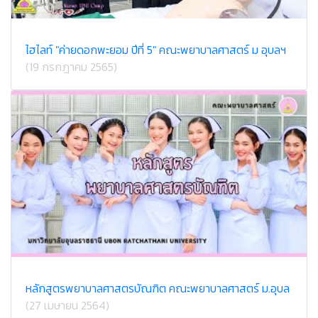
ไฮไลท์ "ค่ายดอกพะยอม ปีที่ 5" คณะพยาบาลศาสตร์ ม อุบลฯ
(19 กรกฎาคม 2565)
หลักสูตรพยาบาลศาสตรบัณฑิต คณะพยาบาลศาสตร์ ม.อุบล
(27 เมษายน 2564)