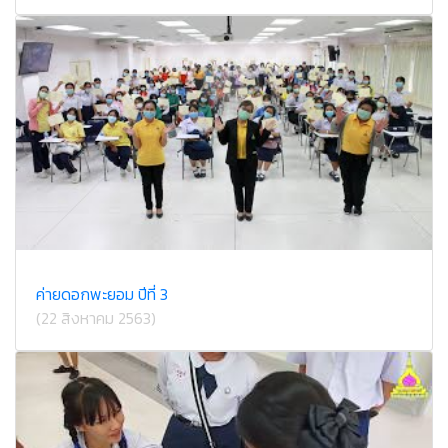
ค่ายดอกพะยอม ปีที่ 3
(22 สิงหาคม 2563)