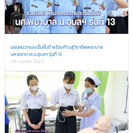
มอบหมวกและเข็มชั้นปี พร้อมก้าวสู่วิชาชีพพยาบาล
นศ.พยาบาล ม.อุบลฯ รุ่นที่ 13
(19 เมษายน 2567)