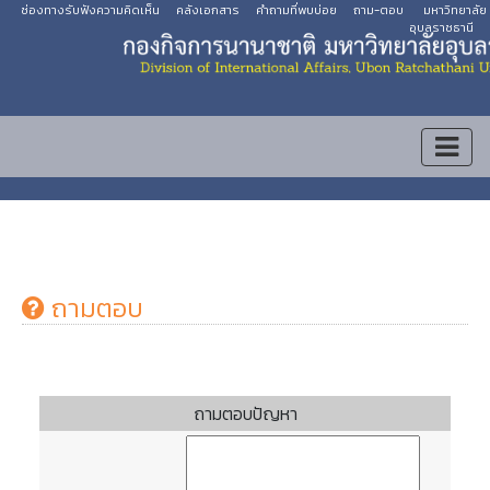
ช่องทางรับฟังความคิดเห็น
คลังเอกสาร
คำถามที่พบบ่อย
ถาม-ตอบ
มหาวิทยาลัย
อุบลราชธานี
ถามตอบ
ถามตอบปัญหา