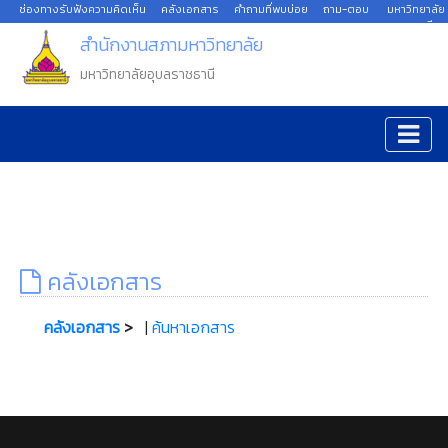
ช่องทางรับฟังความคิดเห็น
คลังเอกสาร
คำถามที่พบบ่อย
ถาม-ตอบ
มหาวิทยาลัย
อุบลราชธานี
สำนักงานสภามหาวิทยาลัย
มหาวิทยาลัยอุบลราชธานี
คลังเอกสาร
คลังเอกสาร
>
|
ค้นหาเอกสาร