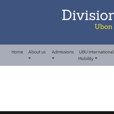
Home
About us
Admissions
UBU International
Mobility