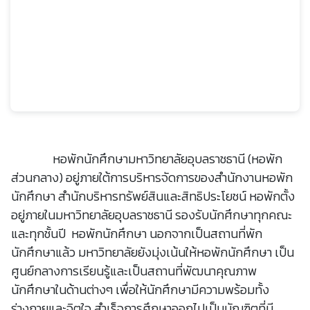
หอพักนักศึกษามหาวิทยาลัยอุบลราชธานี (หอพัก
ส่วนกลาง) อยู่ภายใต้การบริหารจัดการของสำนักงานหอพัก
นักศึกษา สำนักบริหารทรัพย์สินและสิทธิประโยชน์ หอพักตั้ง
อยู่ภายในมหาวิทยาลัยอุบลราชธานี รองรับนักศึกษาทุกคณะ
และทุกชั้นปี หอพักนักศึกษา นอกจากเป็นสถานที่พัก
นักศึกษาแล้ว มหาวิทยาลัยยังมุ่งเน้นให้หอพักนักศึกษา เป็น
ศูนย์กลางการเรียนรู้และเป็นสถานที่พัฒนาคุณภาพ
นักศึกษาในด้านต่างๆ เพื่อให้นักศึกษามีความพร้อมทั้ง
ร่างกายและจิตใจ สำเร็จการศึกษาออกไปเป็นบัณฑิตที่มี