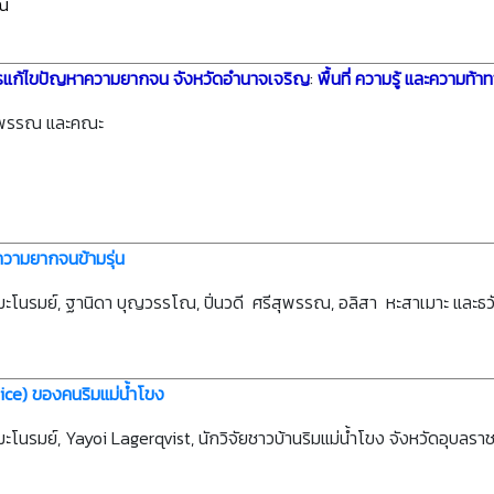
รณ
รแก้ไขปัญหาความยากจน จังหวัดอำนาจเจริญ
:
พื้นที่ ความรู้ และความท้า
ีสุพรรณ และคณะ
ความยากจนข้ามรุ่น
ะโนรมย์, ฐานิดา บุญวรรโณ, ปิ่นวดี ศรีสุพรรณ, อลิสา หะสาเมาะ และธ
ice)
ของคนริมแม่น้ำโขง
รมย์, Yayoi Lagerqvist, นักวิจัยชาวบ้านริมแม่น้ำโขง จังหวัดอุบลราชธ