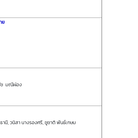
ทาย
วัช มณีผ่อง
านี, วนิสา นางรองศรี, ชูชาติ พันธ์เกษม