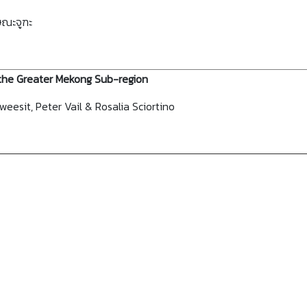
ษณะจูฑะ
 the Greater Mekong Sub-region
esit, Peter Vail & Rosalia Sciortino