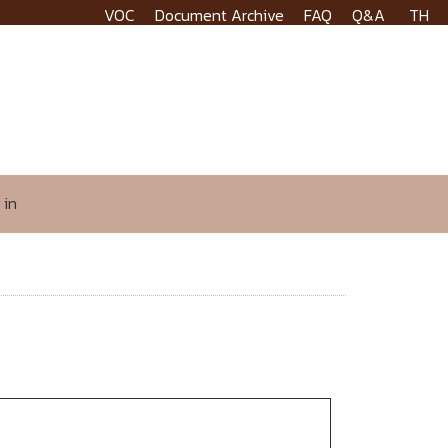
VOC
Document Archive
FAQ
Q&A
TH
 in