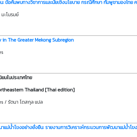
น: ข้อค้นพบทางวิชาการและนัยเชิงนโยบาย กรณีศึกษา กัมพูชามองไทย คนไร
มะโนรมย์
y in The Greater Mekong Subregion
es
นิยมในประเทศไทย
ortheastern Thailand [Thai edition]
s / รัตนา โตสกุล แปล
นาแม่น้ำโขงอย่างยั่งยืน: รายงานการวิเคราะห์กระบวนการพัฒนาแม่น้