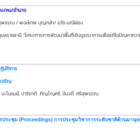
ียง/คน/อำนาจ
ีสุพรรณ / พงษ์เทพ บุญกล้า/ ธวัช มณีผ่อง
ยอุบลราชธานี "โครงการการพัฒนาพื้นที่เชิงบูรณาการเพื่อแก้ไขปัญหาคว
ิบัติการ
เจริญ
โนรมย์, ปาริชาติ ภิญโญศรี, ปิ่นวดี ศรีสุพรรณ
รประชุม (Proceedings) การประชุมวิชาการระดับชาติด้านมานุษยว