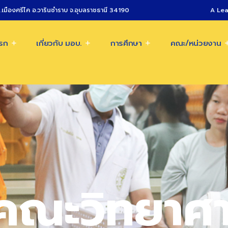
.เมืองศรีไค อ.วารินชำราบ จ.อุบลราชธานี 34190
A Lea
แรก
เกี่ยวกับ มอบ.
การศึกษา
คณะ/หน่วยงาน
คณะวิทยาศา