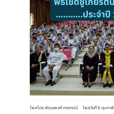
โพสโดย พัฒนพงศ์ เกษกรณ์ โพสวันที่ 8 กุมภาพันธ