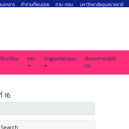
งเอกสาร
คำถามที่พบบ่อย
ถาม-ตอบ
มหาวิทยาลัยอุบลราชธานี
ร้องเรียน
KM
EnglishVersion
ขั้นตอนการปฏิบัติ
งาน
่ 16
Search