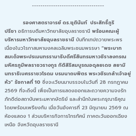
----------------------------------
รองศาสตราจารย์ ดร.ชุตินันท์ ประสิทธิ์ภูริ
ปรีชา
อธิการบดีมหาวิทยาลัยอุบลราชธานี
พร้อมคณะผู้
บริหารมหาวิทยาลัยอุบลราชธานี
บันทึกเทปถวายพระพร
เนื่องในวโรกาสมหามงคลเฉลิมพระชนมพรรษา
“พระบาท
สมเด็จพระปรเมนทรรามาธิบดีศรีสินทรมหาวชิราลงกรณ
มหิศรภูมิพลราชวรางกูร กิติสิริสมบูรณอดุลยเดช สยามิ
นทราธิเบศรราชวโรดม บรมนาถบพิตร พระวชิรเกล้าเจ้าอยู่
หัว” รัชกาลที่ 10
ซึ่งจะเวียนมาบรรจบในวันที่ 28 กรกฎาคม
2569 ที่จะถึงนี้ เพื่อเป็นการแสดงออกและถวายความจงรัก
ภักดีต่อสถาบันพระมหากษัตริย์ และสำนึกในพระกรุณาธิคุณ
โดยพร้อมเพรียงกัน เมื่อวันอังคารที่ 23 มิถุนายน 2569 ณ
ห้องแสดง 1 ส่วนบริหารกิจการโทรทัศน์ ภาคตะวันออกเฉียง
เหนือ จังหวัดอุบลราชธานี