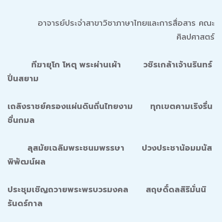
อาจารย์ประจำสาขาวิชาภาษาไทยและการสื่อสาร คณะ
ศิลปศาสตร์
ทีฆายุโก โหตุ พระผ่านเผ้า วชิรเกล้าเจ้านรินทร์
ปิ่นสยาม
เถลิงราชย์ครองแผ่นดินถิ่นไทยงาม ทุกเขตคามเริงรื่น
ชื่นกมล
ลุสมัยเฉลิมพระชนมพรรษา ปวงประชาน้อมมนัส
พิพัฒน์ผล
ประชุมเชิญถวายพระพรบวรมงคล สฤษดิ์ดลสิริมั่นนิ
รันดร์กาล