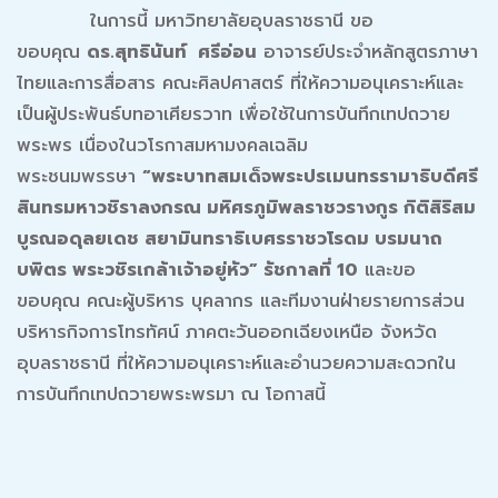
ในการนี้ มหาวิทยาลัยอุบลราชธานี ขอ
ขอบคุณ
ดร.สุทธินันท์ ศรีอ่อน
อาจารย์ประจำหลักสูตรภาษา
ไทยและการสื่อสาร คณะศิลปศาสตร์ ที่ให้ความอนุเคราะห์และ
เป็นผู้ประพันธ์บทอาเศียรวาท เพื่อใช้ในการบันทึกเทปถวาย
พระพร เนื่องในวโรกาสมหามงคลเฉลิม
พระชนมพรรษา
“พระบาทสมเด็จพระปรเมนทรรามาธิบดีศรี
สินทรมหาวชิราลงกรณ มหิศรภูมิพลราชวรางกูร กิติสิริสม
บูรณอดุลยเดช สยามินทราธิเบศรราชวโรดม บรมนาถ
บพิตร พระวชิรเกล้าเจ้าอยู่หัว” รัชกาลที่ 10
และขอ
ขอบคุณ คณะผู้บริหาร บุคลากร และทีมงานฝ่ายรายการส่วน
บริหารกิจการโทรทัศน์ ภาคตะวันออกเฉียงเหนือ จังหวัด
อุบลราชธานี ที่ให้ความอนุเคราะห์และอำนวยความสะดวกใน
การบันทึกเทปถวายพระพรมา ณ โอกาสนี้