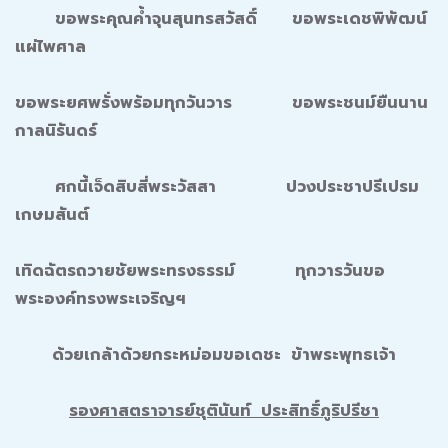
ขอพระคุณค้ำจุนสุนทรสวัสดิ์ ขอพระเดชพิพัฒน์
แผ่ไพศาล
ขอพระยศพรั่งพร้อมทุกวันวาร ขอพระชนม์ยืนนาน
กาลนิรันดร์
ศกนี้เจ็ดสิบสี่พระวัสสา ปวงประชาปรีเปรม
เกษมสันต์
เทิดฉัตรถวายชัยพระทรงธรรม์ ทุกวารวันขอ
พระองค์ทรงพระเจริญฯ
ด้วยเกล้าด้วยกระหม่อมขอเดชะ
ข้าพระพุทธเจ้า
รองศาสตราจารย์ชุตินันท์ ประสิทธิ์ภูริปรีชา