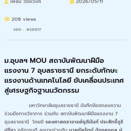
เพลิน วิชัยวงศ์
2026/05/11
208 views
SDG : #SDG17
ม.อุบลฯ MOU สถาบันพัฒนาฝีมือ
แรงงาน 7 อุบลราชธานี ยกระดับทักษะ
แรงงานด้านเทคโนโลยี ขับเคลื่อนประเทศ
สู่เศรษฐกิจฐานนวัตกรรม
มหาวิทยาลัยอุบลราชธานี บันทึกข้อตกลงความ
ร่วมมือทางวิชาการ ร่วมกับ สถาบันพัฒนาฝีมือแรงงาน 7
อุบลราชธานี โดยมี
รองศาสตราจารย์ชุตินันท์ ประสิทธิ์ภูริ
ปรีชา
อธิการบดี ลงนามร่วมกับ
นายชัยรัตน์ ฉัตรศุภกุล
ผู้