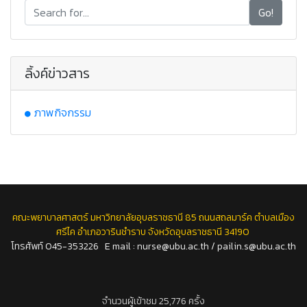
Go!
ลิ้งค์ข่าวสาร
ภาพกิจกรรม
คณะพยาบาลศาสตร์ มหาวิทยาลัยอุบลราชธานี 85 ถนนสถลมาร์ค ตำบลเมือง
ศรีไค อำเภอวารินชำราบ จังหวัดอุบลราชธานี 34190
โทรศัพท์ 045-353226 E mail : nurse@ubu.ac.th / pailin.s@ubu.ac.th
จำนวนผู้เข้าชม 25,776 ครั้ง