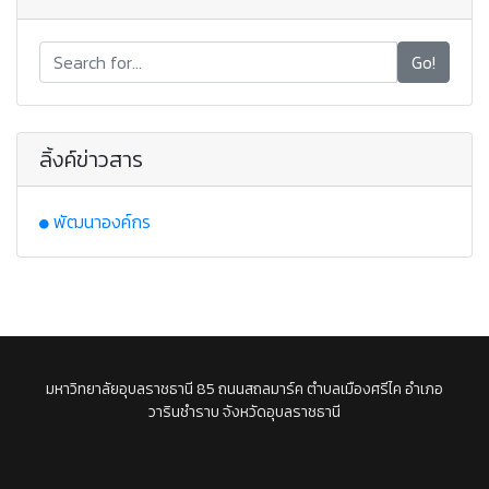
Go!
ลิ้งค์ข่าวสาร
พัฒนาองค์กร
มหาวิทยาลัยอุบลราชธานี 85 ถนนสถลมาร์ค ตำบลเมืองศรีไค อำเภอ
วารินชำราบ จังหวัดอุบลราชธานี