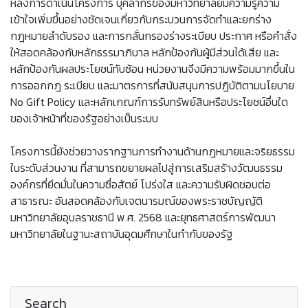
หลังการดำเนินโครงการ บุคลากรของมหาวิทยาลัยมีความรู้ความ
เข้าใจเพิ่มขึ้นอย่างชัดเจนเกี่ยวกับกระบวนการจัดทำและยกร่าง
กฎหมายลำดับรอง และการกลั่นกรองร่างระเบียบ ประกาศ หรือคำสั่ง
ให้สอดคล้องกับหลักธรรมาภิบาล หลักป้องกันผู้มีส่วนได้เสีย และ
หลักป้องกันผลประโยชน์ทับซ้อน หน่วยงานจึงมีความพร้อมมากขึ้นใน
การออกกฎ ระเบียบ และมาตรการที่สนับสนุนการปฏิบัติตามนโยบาย
No Gift Policy และหลักเกณฑ์การรับทรัพย์สินหรือประโยชน์อื่นใด
ของเจ้าหน้าที่ของรัฐอย่างเป็นระบบ
โครงการนี้ยังช่วยวางรากฐานการทำงานด้านกฎหมายและจริยธรรม
ในระดับส่วนงาน ที่สามารถขยายผลไปสู่การเสริมสร้างวัฒนธรรม
องค์กรที่ยึดมั่นในความซื่อสัตย์ โปร่งใส และความรับผิดชอบต่อ
สาธารณะ อันสอดคล้องกับเจตนารมณ์ของพระราชบัญญัติ
มหาวิทยาลัยอุบลราชธานี พ.ศ. 2568 และยุทธศาสตร์การพัฒนา
มหาวิทยาลัยในฐานะสถาบันอุดมศึกษาในกำกับของรัฐ
Search