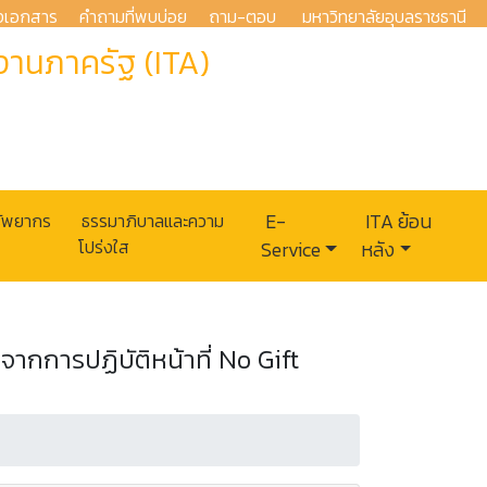
งเอกสาร
คำถามที่พบบ่อย
ถาม-ตอบ
มหาวิทยาลัยอุบลราชธานี
านภาครัฐ (ITA)
รัพยากร
ธรรมาภิบาลและความ
E-
ITA ย้อน
โปร่งใส
Service
หลัง
กการปฏิบัติหน้าที่ No Gift