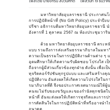
โพสโดย นายจักริน สงวนศักดิ์ โพสวันที่ 19 ธันวาคม
มหาวิทยาลัยอุบลราชธานี ประกาศนโยบา
การปฏิบัติหน้าที่ (No Gift Policy) ประจำปีง
ปรีชา อธิการบดีมหาวิทยาลัยอุบลราชธานี นำ
อังคารที่ 1 ตุลาคม 2567 ณ ห้องประชุมวาริ
ด้วย มหาวิทยาลัยอุบลราชธานี ตระหนักถึง
แบบ รวมถึงการส่งเสริมธรรมาภิบาลในมหาวิท
ความเป็นธรรมในการปฏิบัติงานด้านต่าง ๆ 
อุดมศึกษาให้เกิดความรับผิดชอบ โปร่งใส เ
ถือจากผู้มีส่วนเกี่ยวข้องทุกฝ่าย ดังนั้น เพ
ทุจริตคอร์รัปชันทุกรูปแบบ และเสริมสร้าง
ปฏิบัติงาน อันส่งผลให้เกิดความโปร่งใส
รมาภิบาลที่ดี จึงขอประกาศเจตนารมณ์ให้ผู้
คนจะไม่รับของขวัญและของกำนัลทุกชนิดในขณะป
หน้าที่ อันจะส่งผลให้เกิดการทุจริตและการป
การตัดสินใจในการปฏิบัติหน้าที่หรืออาจนำไป
อนาคต