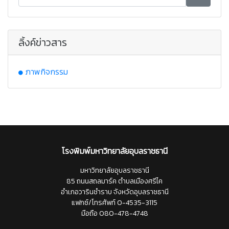
ลิ้งค์ข่าวสาร
ภาพกิจกรรม
โรงพิมพ์มหาวิทยาลัยอุบลราชธานี
มหาวิทยาลัยอุบลราชธานี
85 ถนนสถลมาร์ค ตำบลเมืองศรีไค
อำเภอวารินชำราบ จังหวัดอุบลราชธานี
แฟกซ์/โทรศัพท์ 0-4535-3115
มือถือ 080-478-4748