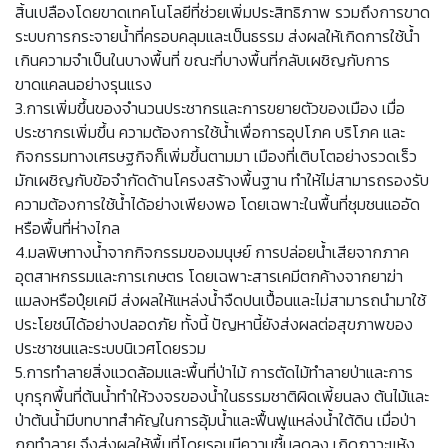
สิ้นเปลืองโดยขาดเทคโนโลยีที่ช่วยเพิ่มประสิทธิภาพ รวมถึงการขาด
ระบบการกระจายน้ำที่ครอบคลุมและเป็นธรรม ส่งผลให้เกิดการใช้น้ำ
เกินความจำเป็นในบางพื้นที่ ขณะที่บางพื้นที่กลับเผชิญกับการ
ขาดแคลนอย่างรุนแรง
3.การเพิ่มขึ้นของจำนวนประชากรและการขยายตัวของเมือง เมื่อ
ประชากรเพิ่มขึ้น ความต้องการใช้น้ำเพื่อการอุปโภค บริโภค และ
กิจกรรมทางเศรษฐกิจก็เพิ่มขึ้นตามมา เมืองที่เติบโตอย่างรวดเร็ว
มักเผชิญกับข้อจำกัดด้านโครงสร้างพื้นฐาน ทำให้ไม่สามารถรองรับ
ความต้องการใช้น้ำได้อย่างเพียงพอ โดยเฉพาะในพื้นที่ชุมชนแออัด
หรือพื้นที่ห่างไกล
4.มลพิษทางน้ำจากกิจกรรมของมนุษย์ การปล่อยน้ำเสียจากภาค
อุตสาหกรรมและการเกษตร โดยเฉพาะสารเคมีตกค้างจากยาฆ่า
แมลงหรือปุ๋ยเคมี ส่งผลให้แหล่งน้ำจืดปนเปื้อนและไม่สามารถนำมาใช้
ประโยชน์ได้อย่างปลอดภัย ทั้งนี้ ปัญหานี้ยังส่งผลต่อสุขภาพของ
ประชาชนและระบบนิเวศโดยรวม
5.การทำลายสิ่งแวดล้อมและพื้นที่ป่าไม้ การตัดไม้ทำลายป่าและการ
บุกรุกพื้นที่ต้นน้ำทำให้วงจรของน้ำในธรรมชาติผิดเพี้ยนลง ต้นไม้และ
ป่าต้นน้ำมีบทบาทสำคัญในการอุ้มน้ำและฟื้นฟูแหล่งน้ำใต้ดิน เมื่อป่า
ถูกทำลาย จึงส่งผลให้พื้นที่โดยรอบมีความชื้นลดลง เกิดภาวะแห้ง