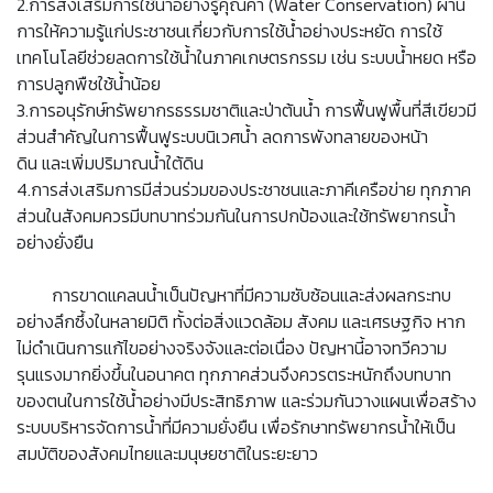
2.การส่งเสริมการใช้น้ำอย่างรู้คุณค่า (Water Conservation) ผ่าน
การให้ความรู้แก่ประชาชนเกี่ยวกับการใช้น้ำอย่างประหยัด การใช้
เทคโนโลยีช่วยลดการใช้น้ำในภาคเกษตรกรรม เช่น ระบบน้ำหยด หรือ
การปลูกพืชใช้น้ำน้อย
3.การอนุรักษ์ทรัพยากรธรรมชาติและป่าต้นน้ำ การฟื้นฟูพื้นที่สีเขียวมี
ส่วนสำคัญในการฟื้นฟูระบบนิเวศน้ำ ลดการพังทลายของหน้า
ดิน และเพิ่มปริมาณน้ำใต้ดิน
4.การส่งเสริมการมีส่วนร่วมของประชาชนและภาคีเครือข่าย ทุกภาค
ส่วนในสังคมควรมีบทบาทร่วมกันในการปกป้องและใช้ทรัพยากรน้ำ
อย่างยั่งยืน
การขาดแคลนน้ำเป็นปัญหาที่มีความซับซ้อนและส่งผลกระทบ
อย่างลึกซึ้งในหลายมิติ ทั้งต่อสิ่งแวดล้อม สังคม และเศรษฐกิจ หาก
ไม่ดำเนินการแก้ไขอย่างจริงจังและต่อเนื่อง ปัญหานี้อาจทวีความ
รุนแรงมากยิ่งขึ้นในอนาคต ทุกภาคส่วนจึงควรตระหนักถึงบทบาท
ของตนในการใช้น้ำอย่างมีประสิทธิภาพ และร่วมกันวางแผนเพื่อสร้าง
ระบบบริหารจัดการน้ำที่มีความยั่งยืน เพื่อรักษาทรัพยากรน้ำให้เป็น
สมบัติของสังคมไทยและมนุษยชาติในระยะยาว