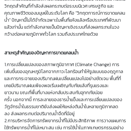
วิกฤตสำคัญที่กำลังส่งผลกระทบต่อระบบนิเวศ เศรษฐกิจ และ
คุณภาพชีวิตของมนุษย์ในระดับโลก คือ "วิกฤตการณ์การขาดแคลน
น้ำ" ปัญหานี้ไม่ได้จำกัดเฉพาะในพื้นที่แห้งแล้งหรือประเทศที่พัฒนา
แล้วเท่านั้น แต่กำลังกลายเป็นปัญหาเชิงระบบที่ส่งผลกระทบในวง
กว้างต่อหลายภูมิภาคทั่วโลก รวมถึงประเทศไทยด้วย
สาเหตุสำคัญของปัญหาการขาดแคลนน้ำ
1.การเปลี่ยนแปลงของสภาพภูมิอากาศ (Climate Change) การ
เพิ่มขึ้นของอุณหภูมิโลกจากภาวะโลกร้อนทำให้รูปแบบของฤดูกาล
และการกระจายของปริมาณฝนเปลี่ยนแปลงไปอย่างชัดเจน พื้นที่ที่
เคยมีปริมาณฝนเพียงพอเริ่มเผชิญกับภัยแล้งที่รุนแรงและ
ยาวนาน ขณะที่พื้นที่บางแห่งกลับประสบกับอุทกภัยบ่อย
ครั้ง นอกจากนี้ การละลายของธารน้ำแข็งและการเปลี่ยนแปลงของ
วัฏจักรน้ำในธรรมชาติยังส่งผลให้แหล่งต้นน้ำในหลายภูมิภาคลด
ลง ส่งผลกระทบต่อปริมาณน้ำจืดที่มีอยู่
2.การบริหารจัดการทรัพยากรน้ำที่ไม่มีประสิทธิภาพ การวางแผนการ
ใช้ทรัพยากรน้ำที่ไม่เหมาะสม เช่น การใช้น้ำในภาคเกษตรกรรมอย่าง