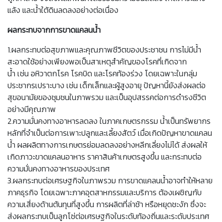
แล้ง และน้ำใต้ดินลดลงอย่างต่อเนื่อง
ผลกระทบจากการขาดแคลนน้ำ
1.ผลกระทบต่อสุขภาพและคุณภาพชีวิตของประชาชน การไม่มีน้ำ
สะอาดใช้อย่างเพียงพอเป็นสาเหตุสำคัญของโรคที่เกิดจาก
น้ำ เช่น อหิวาตกโรค โรคบิด และโรคท้องร่วง โดยเฉพาะในกลุ่ม
ประชากรเปราะบาง เช่น เด็กเล็กและผู้สูงอายุ ปัญหานี้ยังส่งผลต่อ
สุขอนามัยของชุมชนในภาพรวม และเป็นอุปสรรคต่อการดำรงชีวิต
อย่างมีคุณภาพ
2.ความมั่นคงทางอาหารลดลง ในภาคเกษตรกรรม น้ำเป็นทรัพยากร
หลักที่จำเป็นต่อการเพาะปลูกและเลี้ยงสัตว์ เมื่อเกิดปัญหาขาดแคลน
น้ำ ผลผลิตทางการเกษตรย่อมลดลงอย่างหลีกเลี่ยงไม่ได้ ส่งผลให้
เกิดภาวะขาดแคลนอาหาร ราคาสินค้าเกษตรสูงขึ้น และกระทบต่อ
ความมั่นคงทางอาหารของประเทศ
3.ผลกระทบต่อเศรษฐกิจในภาพรวม การขาดแคลนน้ำอาจทำให้หลาย
ภาคธุรกิจ โดยเฉพาะภาคอุตสาหกรรมและบริการ ต้องเผชิญกับ
ความเสี่ยงด้านต้นทุนที่สูงขึ้น การผลิตที่ล่าช้า หรือหยุดชะงัก ซึ่งจะ
ส่งผลกระทบเป็นลูกโซ่ต่อเศรษฐกิจในระดับท้องถิ่นและระดับประเทศ