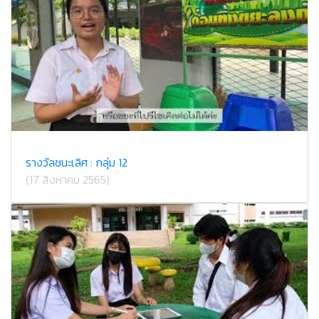
รางวัลชนะเลิศ : กลุ่ม 12
(17 สิงหาคม 2565)