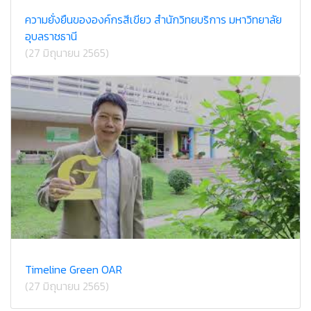
ความยั่งยืนขององค์กรสีเขียว สำนักวิทยบริการ มหาวิทยาลัย
อุบลราชธานี
(27 มิถุนายน 2565)
Timeline Green OAR
(27 มิถุนายน 2565)