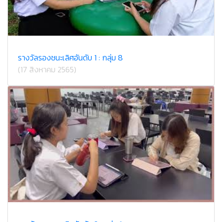
รางวัลรองชนะเลิศอันดับ 1 : กลุ่ม 8
(17 สิงหาคม 2565)