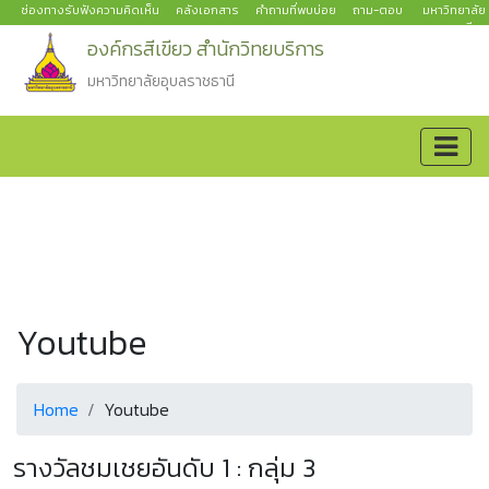
ช่องทางรับฟังความคิดเห็น
คลังเอกสาร
คำถามที่พบบ่อย
ถาม-ตอบ
มหาวิทยาลัย
อุบลราชธานี
องค์กรสีเขียว สำนักวิทยบริการ
มหาวิทยาลัยอุบลราชธานี
Youtube
Home
Youtube
รางวัลชมเชยอันดับ 1 : กลุ่ม 3