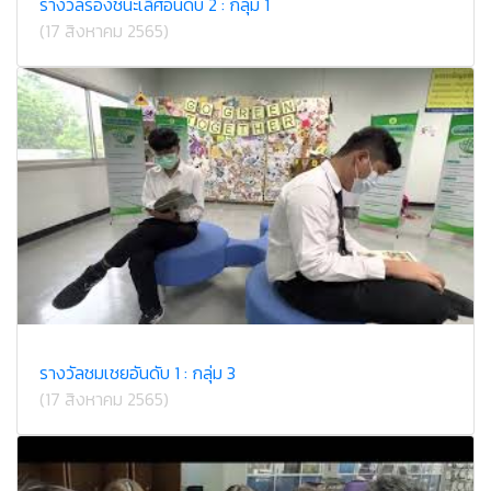
รางวัลรองชนะเลิศอันดับ 2 : กลุ่ม 1
(17 สิงหาคม 2565)
รางวัลชมเชยอันดับ 1 : กลุ่ม 3
(17 สิงหาคม 2565)