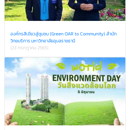
องค์กรสีเขียวสู่ชุมชน (Green OAR to Community) สำนัก
วิทยบริการ มหาวิทยาลัยอุบลราชธานี
(23 กรกฎาคม 2565)