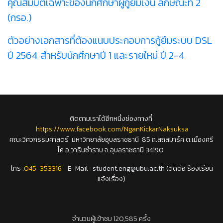
คุณสมบัติเฉพาะของนักศึกษาผู้กู้ยืมเงิน ลักษณะที่ 2
(กรอ.)
ตัวอย่างเอกสารที่ต้องแนบประกอบการกู้ยืมระบบ DSL
ปี 2564 สำหรับนักศึกษาปี 1 และรายใหม่ ปี 2-4
ติดตามเราได้อีกหนึ่งช่องทางที่
https://www.facebook.com/NganKickarNaksuksa
คณะวิศวกรรมศาสตร์ มหาวิทยาลัยอุบลราชธานี 85 ถ.สถลมาร์ค ต.เมืองศรี
ไค อ.วารินชำราบ จ.อุบลราชธานี 34190
โทร .
045-353316
E-Mail :
student.eng@ubu.ac.th
(ติดต่อ ร้องเรียน
แจ้งเรื่อง)
จำนวนผู้เข้าชม 120,585 ครั้ง